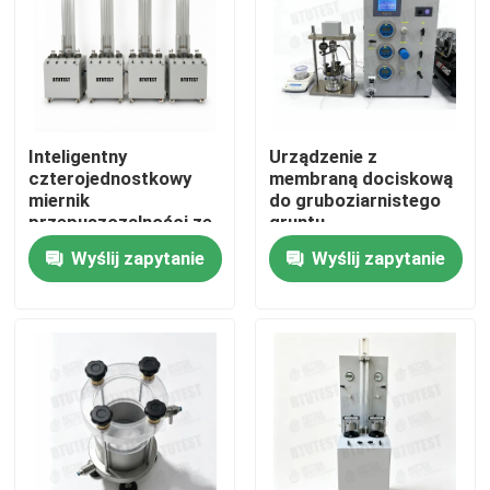
Inteligentny
Urządzenie z
czterojednostkowy
membraną dociskową
miernik
do gruboziarnistego
przepuszczalności ze
gruntu
opadającą głową
Wyślij zapytanie
Wyślij zapytanie
Dom
Produkty
O nas