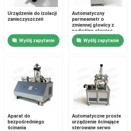
Urządzenie do izolacji
Automatyczny
Wycieczka po fabryce
zanieczyszczeń
permeametr o
zmiennej głowicy z
podwójną głowicą
Kontrola jakości
Wyślij zapytanie
Wyślij zapytanie
Skontaktuj się z nami
Poprosić o wycenę
Uniwersalna maszyna testująca
Maszyna do testowania gleby
Aparat do
Automatyczne proste
bezpośredniego
urządzenie ścinające
ścinania
sterowane serwo
Maszyna do testowania betonu