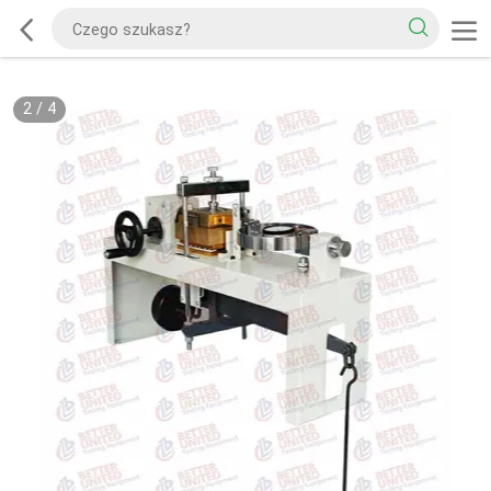
2
/
4