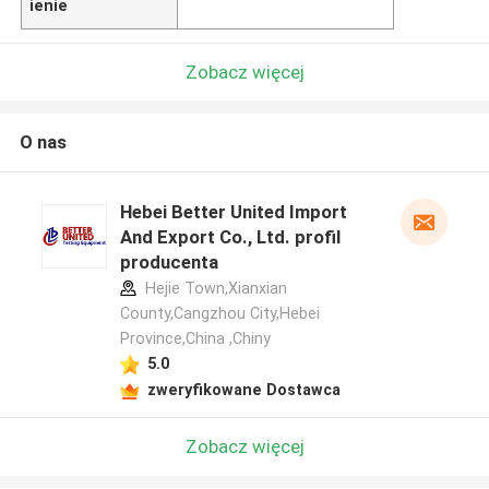
ienie
Zobacz więcej
O nas
Hebei Better United Import
And Export Co., Ltd. profil
producenta
Hejie Town,Xianxian
County,Cangzhou City,Hebei
Province,China ,Chiny
5.0
zweryfikowane Dostawca
Zobacz więcej