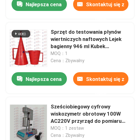
Najlepsza cena
Skontaktuj się z
nami
Sprzęt do testowania płynów
wiertniczych naftowych Lejek
bagienny 946 ml Kubek
pomiarowy
MOQ：1
Cena：Zbywalny
Najlepsza cena
Skontaktuj się z
nami
Sześciobiegowy cyfrowy
wiskozymetr obrotowy 100W
AC220V przyrząd do pomiaru
lepkości
MOQ：1 zestaw
Cena：Zbywalny