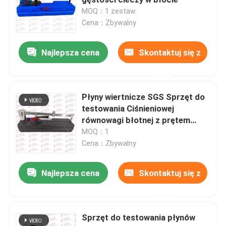
MOQ：1 zestaw
Cena：Zbywalny
Maszyna do testowania cementu
Najlepsza cena
Skontaktuj się z
Sprzęt do testowania kruszywa
nami
Sprzęt do testowania asfaltu
Płyny wiertnicze SGS Sprzęt do
testowania Ciśnieniowej
równowagi błotnej z prętem
Sprzęt do testowania płynów wiertniczych
wsporczym
MOQ：1
Cena：Zbywalny
Sprzęt do testowania farb
Najlepsza cena
Skontaktuj się z
Sprzęt do badań środowiskowych
nami
Sprzęt do testowania płynów
Sprzęt do badań laboratoryjnych