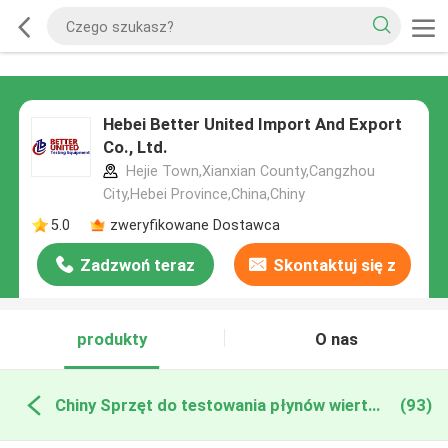
Hebei Better United Import And Export
Co., Ltd.
Hejie Town,Xianxian County,Cangzhou
City,Hebei Province,China,Chiny
5.0
zweryfikowane Dostawca
Zadzwoń teraz
Skontaktuj się z
nami
produkty
O nas
Chiny Sprzęt do testowania płynów wiertniczych
(93)