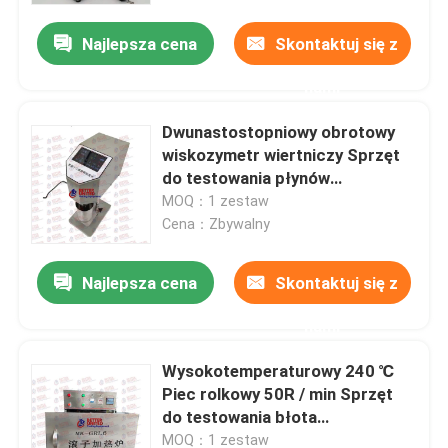
Najlepsza cena
Skontaktuj się z
nami
Dwunastostopniowy obrotowy
wiskozymetr wiertniczy Sprzęt
do testowania płynów
wiertniczych
MOQ：1 zestaw
Cena：Zbywalny
Najlepsza cena
Skontaktuj się z
Dom
nami
Wysokotemperaturowy 240 ℃
Produkty
Piec rolkowy 50R / min Sprzęt
do testowania błota
wiertniczego
O nas
MOQ：1 zestaw