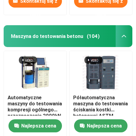
Skontaktuj się z
Skontaktuj się z
nami
nami
Maszyna do testowania betonu
(104)
Automatyczne
Półautomatyczna
maszyny do testowania
maszyna do testowania
kompresji ogólnego
ściskania kostki
przeznaczenia 2000kN
betonowej ASTM
3000kN do kostek
2000KN
Najlepsza cena
Najlepsza cena
bloków