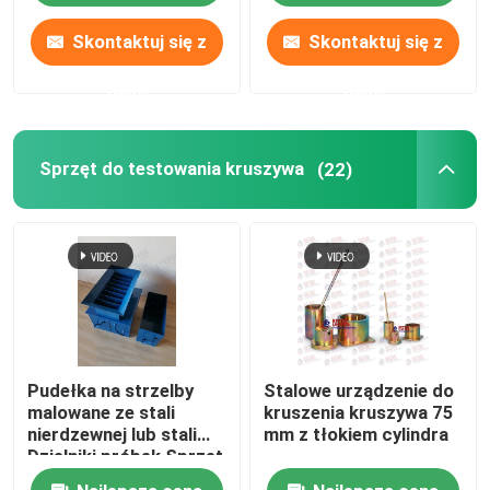
Skontaktuj się z
Skontaktuj się z
nami
nami
Sprzęt do testowania kruszywa
(22)
Pudełka na strzelby
Stalowe urządzenie do
malowane ze stali
kruszenia kruszywa 75
nierdzewnej lub stali
mm z tłokiem cylindra
Dzielniki próbek Sprzęt
do badania gleby