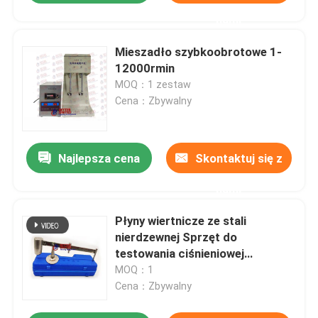
nami
Mieszadło szybkoobrotowe 1-
12000rmin
MOQ：1 zestaw
Cena：Zbywalny
Najlepsza cena
Skontaktuj się z
nami
Płyny wiertnicze ze stali
nierdzewnej Sprzęt do
testowania ciśnieniowej
równowagi błotnej
MOQ：1
Cena：Zbywalny