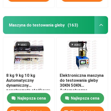
nami
nami
Maszyna do testowania gleby
(163)
8 kg 9 kg 10 kg
Elektroniczna maszyna
Automatyczny
do testowania gleby
dynamiczny
30KN 50KN
penetrometr stożkowy
Automatyczne
SPT Sprzęt do badania
urządzenie do
Najlepsza cena
Najlepsza cena
penetracji gleby
testowania Cbr