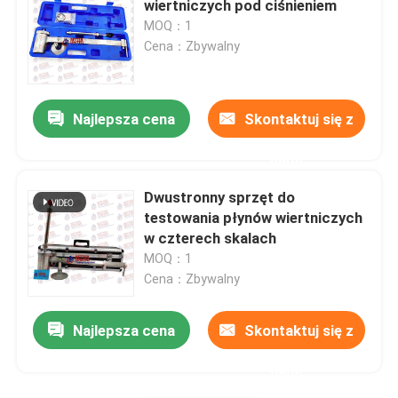
wiertniczych pod ciśnieniem
MOQ：1
Sprzęt do badań nieniszczących
Cena：Zbywalny
Najlepsza cena
Skontaktuj się z
nami
Dwustronny sprzęt do
testowania płynów wiertniczych
w czterech skalach
MOQ：1
Cena：Zbywalny
Najlepsza cena
Skontaktuj się z
nami