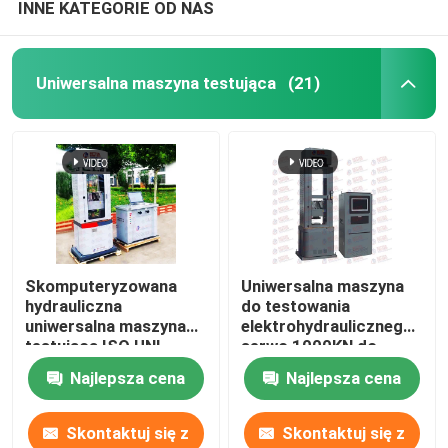
INNE KATEGORIE OD NAS
Uniwersalna maszyna testująca
(21)
Skomputeryzowana
Uniwersalna maszyna
hydrauliczna
do testowania
uniwersalna maszyna
elektrohydraulicznego
testująca ISO UNI
serwo 1000KN do
Standard
prętów zbrojeniowych
Najlepsza cena
Najlepsza cena
ze stalowych pasm
Skontaktuj się z
Skontaktuj się z