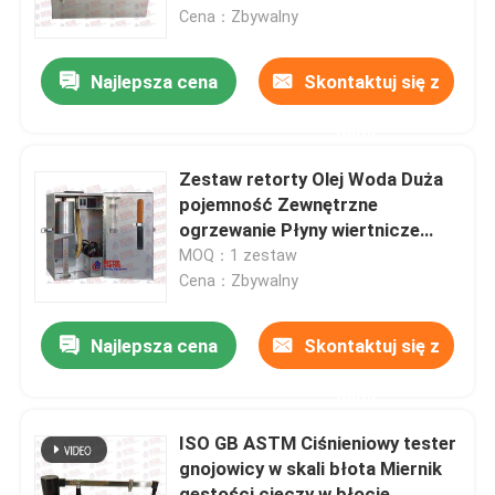
Cena：Zbywalny
Wycieczka po fabryce
Najlepsza cena
Skontaktuj się z
nami
Kontrola jakości
Zestaw retorty Olej Woda Duża
Skontaktuj się z nami
pojemność Zewnętrzne
ogrzewanie Płyny wiertnicze
Sprzęt do testowania
MOQ：1 zestaw
Poprosić o wycenę
Cena：Zbywalny
Uniwersalna maszyna testująca
Najlepsza cena
Skontaktuj się z
nami
Maszyna do testowania gleby
ISO GB ASTM Ciśnieniowy tester
gnojowicy w skali błota Miernik
Maszyna do testowania betonu
gęstości cieczy w błocie