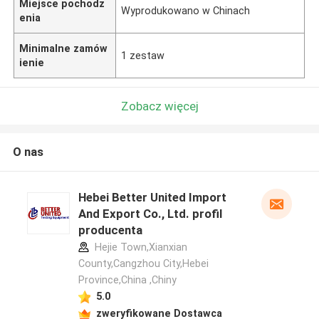
Miejsce pochodz
Wyprodukowano w Chinach
enia
Minimalne zamów
1 zestaw
ienie
Zobacz więcej
O nas
Hebei Better United Import
And Export Co., Ltd. profil
producenta
Hejie Town,Xianxian
County,Cangzhou City,Hebei
Province,China ,Chiny
5.0
zweryfikowane Dostawca