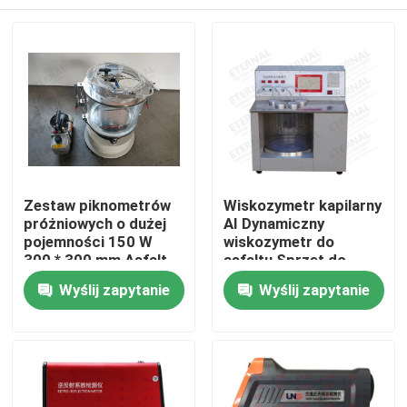
Zestaw piknometrów
Wiskozymetr kapilarny
próżniowych o dużej
AI Dynamiczny
pojemności 150 W
wiskozymetr do
300 * 300 mm Asfalt
asfaltu Sprzęt do
Tester
testowania asfaltu
Dom
Wyślij zapytanie
Wyślij zapytanie
Produkty
O nas