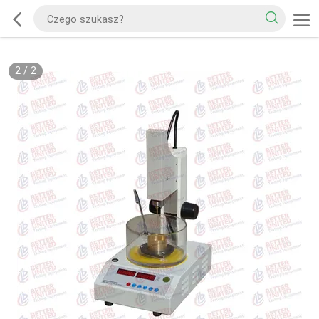
2
/
2