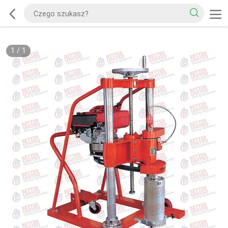
1
/
1