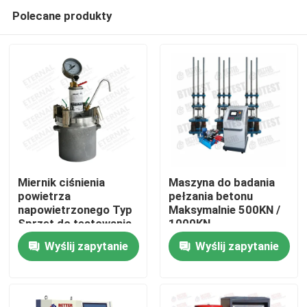
Polecane produkty
Miernik ciśnienia
Maszyna do badania
powietrza
pełzania betonu
napowietrzonego Typ
Maksymalnie 500KN /
Dom
Sprzęt do testowania
1000KN
betonu
Wyślij zapytanie
Wyślij zapytanie
Produkty
O nas