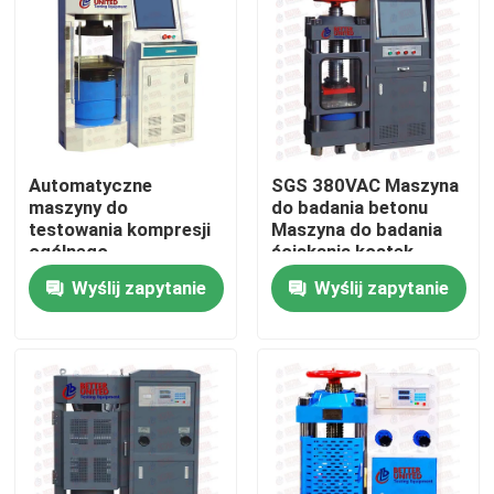
Wycieczka po fabryce
Kontrola jakości
Automatyczne
SGS 380VAC Maszyna
Skontaktuj się z nami
maszyny do
do badania betonu
testowania kompresji
Maszyna do badania
ogólnego
ściskania kostek
Poprosić o wycenę
przeznaczenia Sprzęt
Wyślij zapytanie
Wyślij zapytanie
do testowania kostek
betonu
Uniwersalna maszyna testująca
Maszyna do testowania gleby
Maszyna do testowania betonu