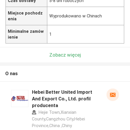
Czas dostawy
5-8 dni roboczych
Miejsce pochodz
Wyprodukowano w Chinach
enia
Minimalne zamów
1
ienie
Zobacz więcej
O nas
Hebei Better United Import
And Export Co., Ltd. profil
producenta
Hejie Town,Xianxian
County,Cangzhou City,Hebei
Province,China ,Chiny