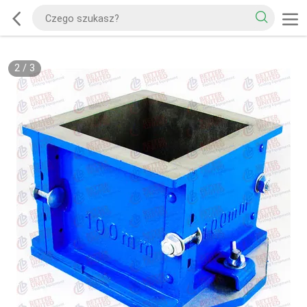
2
/
3