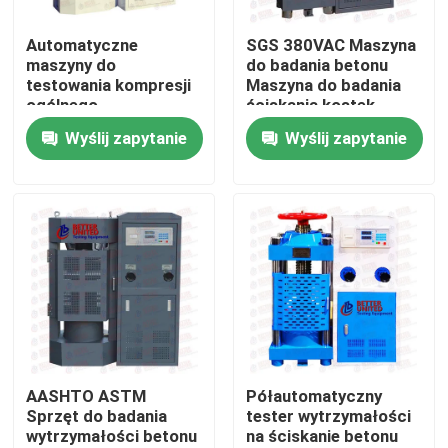
Automatyczne
SGS 380VAC Maszyna
Wycieczka po fabryce
maszyny do
do badania betonu
testowania kompresji
Maszyna do badania
ogólnego
ściskania kostek
Kontrola jakości
przeznaczenia Sprzęt
Wyślij zapytanie
Wyślij zapytanie
do testowania kostek
betonu
Skontaktuj się z nami
Poprosić o wycenę
Uniwersalna maszyna testująca
Maszyna do testowania gleby
AASHTO ASTM
Półautomatyczny
Sprzęt do badania
tester wytrzymałości
wytrzymałości betonu
na ściskanie betonu
Maszyna do testowania betonu