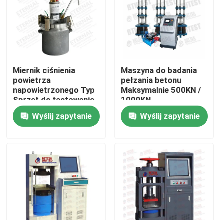
Miernik ciśnienia
Maszyna do badania
powietrza
pełzania betonu
napowietrzonego Typ
Maksymalnie 500KN /
Sprzęt do testowania
1000KN
betonu
Wyślij zapytanie
Wyślij zapytanie
Dom
Produkty
O nas