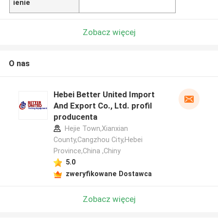
ienie
Zobacz więcej
O nas
Hebei Better United Import
And Export Co., Ltd. profil
producenta
Hejie Town,Xianxian
County,Cangzhou City,Hebei
Province,China ,Chiny
5.0
zweryfikowane Dostawca
Zobacz więcej