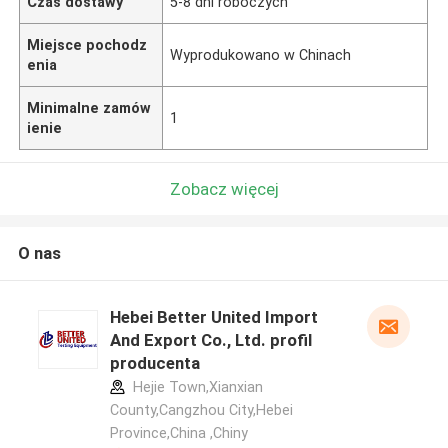
Czas dostawy
5-8 dni roboczych
Miejsce pochodz
Wyprodukowano w Chinach
enia
Minimalne zamów
1
ienie
Zobacz więcej
O nas
Hebei Better United Import
And Export Co., Ltd. profil
producenta
Hejie Town,Xianxian
County,Cangzhou City,Hebei
Province,China ,Chiny