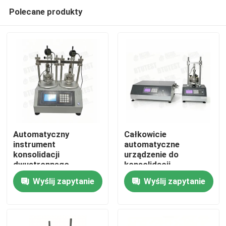
Polecane produkty
Automatyczny
Całkowicie
instrument
automatyczne
konsolidacji
urządzenie do
Dom
dwustronnego
konsolidacji
komórki Przejrzysty
przepuszczalności,
Wyślij zapytanie
Wyślij zapytanie
komórka konsolidacji
ciśnienie przeciwne,
Produkty
Wysokiej precyzji
nasycenie, wiele
czujniki przesunięcia
trybów badań
wbudowane w
O nas
rejestrator danych