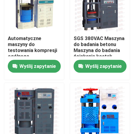
Wycieczka po fabryce
Kontrola jakości
Automatyczne
SGS 380VAC Maszyna
maszyny do
do badania betonu
testowania kompresji
Maszyna do badania
Skontaktuj się z nami
ogólnego
ściskania kostek
przeznaczenia Sprzęt
Wyślij zapytanie
Wyślij zapytanie
do testowania kostek
Poprosić o wycenę
betonu
Uniwersalna maszyna testująca
Maszyna do testowania gleby
Maszyna do testowania betonu