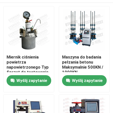
Miernik ciśnienia
Maszyna do badania
powietrza
pełzania betonu
napowietrzonego Typ
Maksymalnie 500KN /
Sprzęt do testowania
1000KN
betonu
Dom
Wyślij zapytanie
Wyślij zapytanie
Produkty
O nas