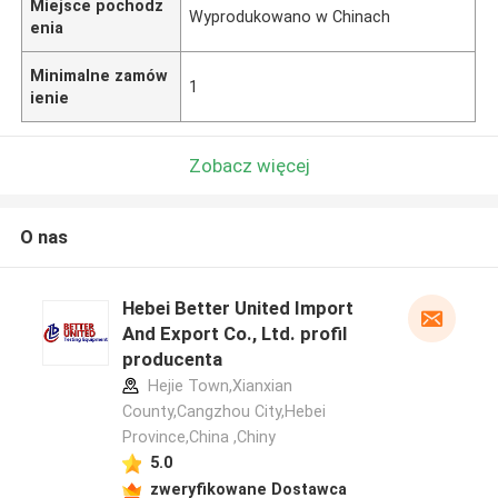
Miejsce pochodz
Wyprodukowano w Chinach
enia
Minimalne zamów
1
ienie
Zobacz więcej
O nas
Hebei Better United Import
And Export Co., Ltd. profil
producenta
Hejie Town,Xianxian
County,Cangzhou City,Hebei
Province,China ,Chiny
5.0
zweryfikowane Dostawca