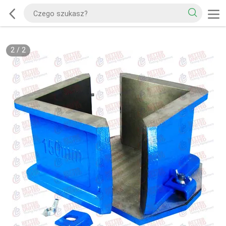
2
/
2